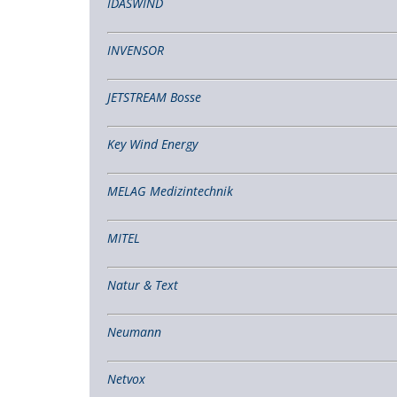
IDASWIND
INVENSOR
JETSTREAM Bosse
Key Wind Energy
MELAG Medizintechnik
MITEL
Natur & Text
Neumann
Netvox