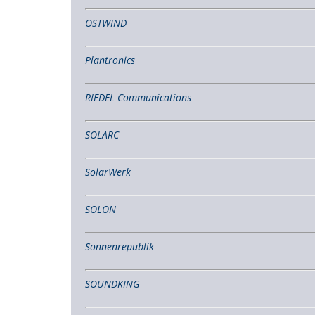
OSTWIND
Plantronics
RIEDEL Communications
SOLARC
SolarWerk
SOLON
Sonnenrepublik
SOUNDKING