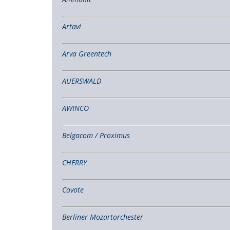
Artavi
Arva Greentech
AUERSWALD
AWINCO
Belgacom / Proximus
CHERRY
Covote
Berliner Mozartorchester